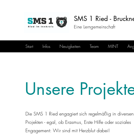
SMS 1 Ried - Bruckne
Eine Lerngemeinschaft
Start
Infos
Neuigkeiten
Team
MINT
Ang
Unsere Projekt
Die SMS 1 Ried engagiert sich regelmäßig in diversen
Projekten - egal, ob Erasmus, Erste Hilfe oder soziales
Engagement: Wir sind mit Herzblut dabei!