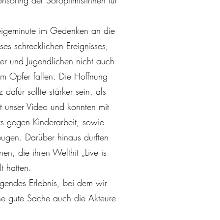
soring der Soroptimistinnen für
igeminute im Gedenken an die
ses schrecklichen Ereignisses,
er und Jugendlichen nicht auch
um Opfer fallen. Die Hoffnung
dafür sollte stärker sein, als
rt unser Video und konnten mit
ts gegen Kinderarbeit, sowie
zeugen. Darüber hinaus durften
n, die ihren Welthit „Live is
lt hatten.
gendes Erlebnis, bei dem wir
ine gute Sache auch die Akteure