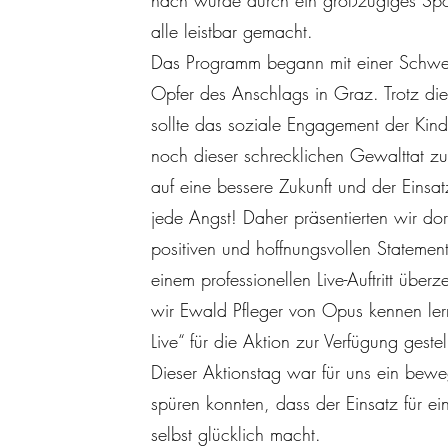
nach wurde durch ein großzügiges Spon
alle leistbar gemacht.
Das Programm begann mit einer Schwe
Opfer des Anschlags in Graz. Trotz die
sollte das soziale Engagement der Kind
noch dieser schrecklichen Gewalttat z
auf eine bessere Zukunft und der Einsatz 
jede Angst! Daher präsentierten wir do
positiven und hoffnungsvollen Statemen
einem professionellen Live-Auftritt über
wir Ewald Pfleger von Opus kennen lerne
Live“ für die Aktion zur Verfügung gestel
Dieser Aktionstag war für uns ein bewe
spüren konnten, dass der Einsatz für e
selbst glücklich macht.